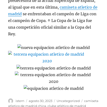
predecesora de la actual Supercopa de España,
al igual que en esta última,
camiseta atletico de
madrid
se enfrentaban el campeón de Liga con
el campeón de Copa. ↑ La Copa de la Liga fue
una competición oficial similar a la Copa del
Rey.
Autor
Publicado
Categorías
Etiquetas
istern
agosto 30, 2023
Uncategorized
camiseta
el
atletico de madrid chica
,
clube atlético de madrid