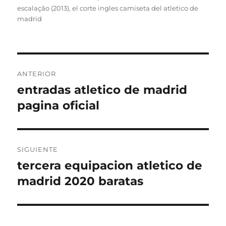
escalação (2013)
,
el corte ingles camiseta del atletico de
madrid
Navegación
ANTERIOR
de
entradas atletico de madrid
Entrada
anterior:
pagina oficial
entradas
SIGUIENTE
tercera equipacion atletico de
Entrada
siguiente:
madrid 2020 baratas