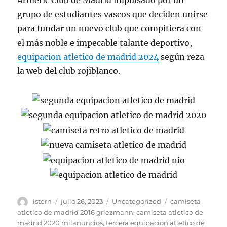
Athletic Club de Madrid impulsado por un
grupo de estudiantes vascos que deciden unirse
para fundar un nuevo club que compitiera con
el más noble e impecable talante deportivo,
equipacion atletico de madrid 2024
según reza
la web del club rojiblanco.
Autor
Publicado
Categorías
Etiquetas
istern
julio 26, 2023
Uncategorized
camiseta
el
atletico de madrid 2016 griezmann
,
camiseta atletico de
madrid 2020 milanuncios
,
tercera equipacion atletico de