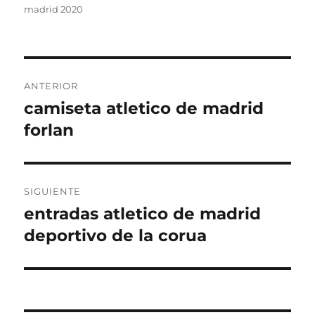
madrid 2020
Navegación
ANTERIOR
de
camiseta atletico de madrid
Entrada
anterior:
forlan
entradas
SIGUIENTE
entradas atletico de madrid
Entrada
siguiente:
deportivo de la corua