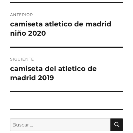
Navegación
ANTERIOR
de
camiseta atletico de madrid
Entrada
anterior:
niño 2020
entradas
SIGUIENTE
camiseta del atletico de
Entrada
siguiente:
madrid 2019
BU
Buscar
por: