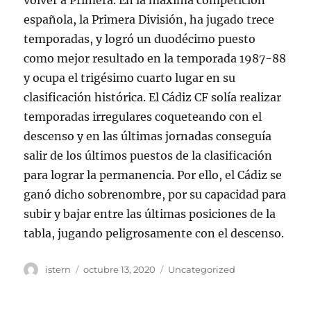
volver a Primera. En la máxima competición
española, la Primera División, ha jugado trece
temporadas, y logró un duodécimo puesto
como mejor resultado en la temporada 1987-88
y ocupa el trigésimo cuarto lugar en su
clasificación histórica. El Cádiz CF solía realizar
temporadas irregulares coqueteando con el
descenso y en las últimas jornadas conseguía
salir de los últimos puestos de la clasificación
para lograr la permanencia. Por ello, el Cádiz se
ganó dicho sobrenombre, por su capacidad para
subir y bajar entre las últimas posiciones de la
tabla, jugando peligrosamente con el descenso.
Autor
Publicado
Categorías
istern
octubre 13, 2020
Uncategorized
el