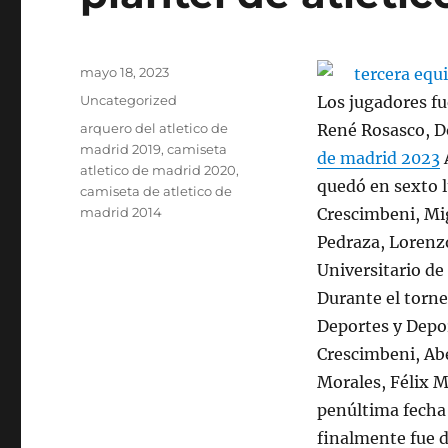
Publicado
mayo 18, 2023
el
Categorías
Uncategorized
Los jugadores f
Etiquetas
arquero del atletico de
René Rosasco, D
madrid 2019
,
camiseta
de madrid 2023
A
atletico de madrid 2020
,
quedó en sexto 
camiseta de atletico de
madrid 2014
Crescimbeni, Mig
Pedraza, Lorenz
Universitario de
Durante el torne
Deportes y Depo
Crescimbeni, Ab
Morales, Félix M
penúltima fecha a
finalmente fue d