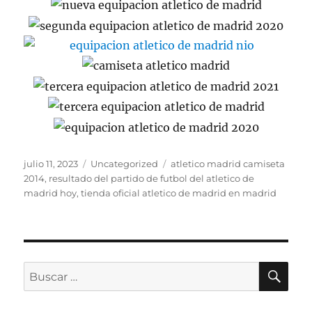
Publicado
Categorías
Etiquetas
julio 11, 2023
Uncategorized
atletico madrid camiseta
el
2014
,
resultado del partido de futbol del atletico de
madrid hoy
,
tienda oficial atletico de madrid en madrid
BU
Buscar
por: