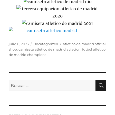
Publicado
Categorías
Etiquetas
julio 11, 2023
Uncategorized
atletico de madrid official
el
shop
,
camiseta atletico de madrid aviacion
,
futbol atletico
de madrid champions
BU
Buscar
por: