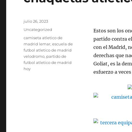
Publicado
julio 26, 2023
el
Categorías
Uncategorized
Estos son los on
Etiquetas
camiseta atletico de
partido contra e
madrid lemar
,
escuela de
con el Madrid, n
futbol atletico de madrid
derechas que nad
velodromo
,
partido de
futbol atletico de madrid
Goliat, es la dem
hoy
esfuerzo a veces