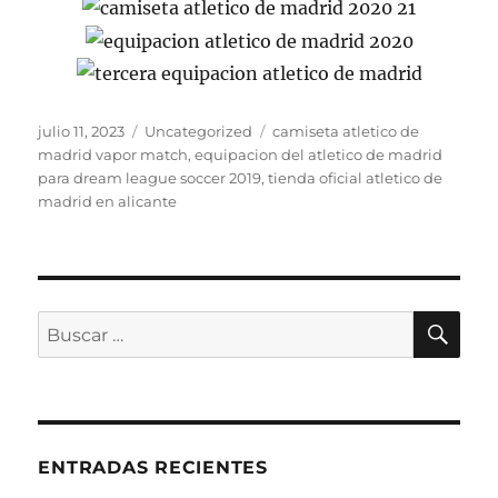
Publicado
Categorías
Etiquetas
julio 11, 2023
Uncategorized
camiseta atletico de
el
madrid vapor match
,
equipacion del atletico de madrid
para dream league soccer 2019
,
tienda oficial atletico de
madrid en alicante
BU
Buscar
por:
ENTRADAS RECIENTES