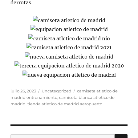
derrotas.
Publicado
Categorías
Etiquetas
julio 26, 2023
Uncategorized
camiseta atletico de
el
madrid entrenamiento
,
camiseta blanca atletico de
madrid
,
tienda atletico de madrid aeropuerto
BU