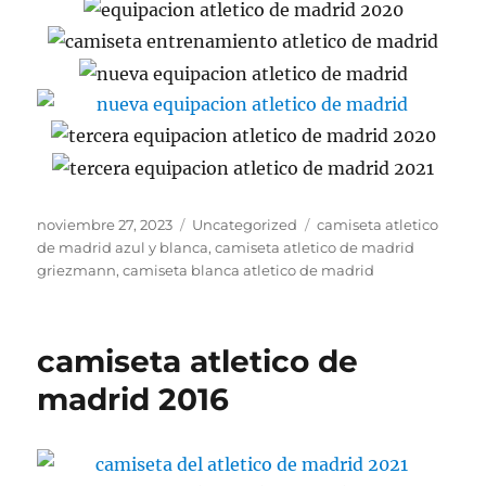
Publicado
Categorías
Etiquetas
noviembre 27, 2023
Uncategorized
camiseta atletico
el
de madrid azul y blanca
,
camiseta atletico de madrid
griezmann
,
camiseta blanca atletico de madrid
camiseta atletico de
madrid 2016