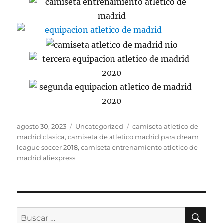
Publicado
Categorías
Etiquetas
agosto 30, 2023
Uncategorized
camiseta atletico de
el
madrid clasica
,
camiseta de atletico madrid para dream
league soccer 2018
,
camiseta entrenamiento atletico de
madrid aliexpress
BU
Buscar