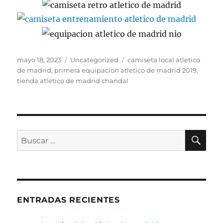
Publicado
Categorías
Etiquetas
mayo 18, 2023
Uncategorized
camiseta local atletico
el
de madrid
,
primera equipacion atletico de madrid 2019
,
tienda atletico de madrid chandal
BU
Buscar
por:
ENTRADAS RECIENTES