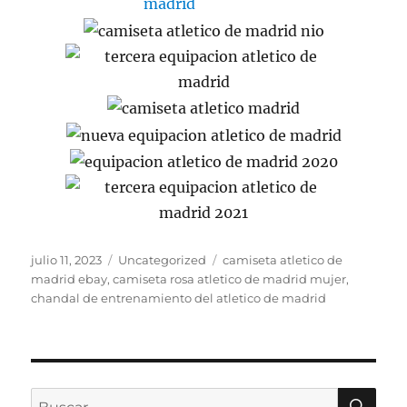
Publicado
Categorías
Etiquetas
julio 11, 2023
Uncategorized
camiseta atletico de
el
madrid ebay
,
camiseta rosa atletico de madrid mujer
,
chandal de entrenamiento del atletico de madrid
BU
Buscar