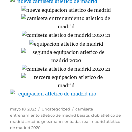
Publicado
Categorías
Etiquetas
mayo 18, 2023
Uncategorized
camiseta
el
entrenamiento atletico de madrid barata
,
club atlético de
madrid antoine griezmann
,
entradas real madrid atletico
de madrid 2020