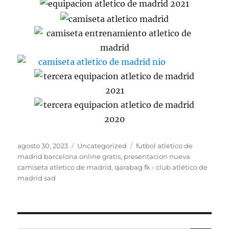
Publicado
Categorías
Etiquetas
agosto 30, 2023
Uncategorized
futbol atletico de
el
madrid barcelona online gratis
,
presentacion nueva
camiseta atletico de madrid
,
qarabag fk - club atlético de
madrid sad