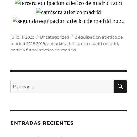
Publicado
Categorías
Etiquetas
julio 11, 2023
Uncategorized
2 equipacion atletico de
el
madrid 2018 2019
,
entradas atletico de madrid madrid
,
partido futbol atletico de madrid
BU
Buscar
por:
ENTRADAS RECIENTES