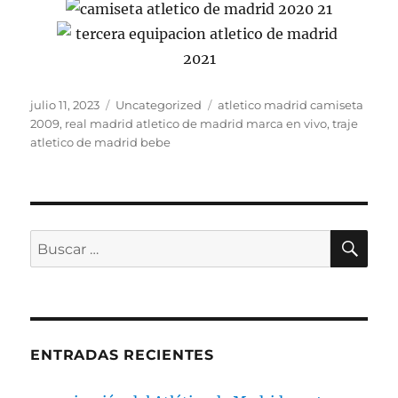
Publicado
Categorías
Etiquetas
julio 11, 2023
Uncategorized
atletico madrid camiseta
el
2009
,
real madrid atletico de madrid marca en vivo
,
traje
atletico de madrid bebe
BU
Buscar
por:
ENTRADAS RECIENTES