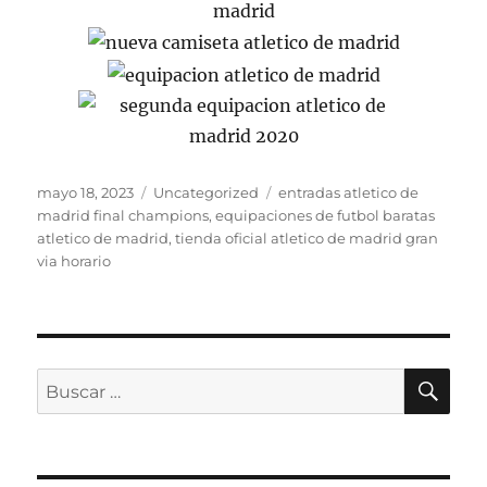
Publicado
Categorías
Etiquetas
mayo 18, 2023
Uncategorized
entradas atletico de
el
madrid final champions
,
equipaciones de futbol baratas
atletico de madrid
,
tienda oficial atletico de madrid gran
via horario
BU
Buscar
por: