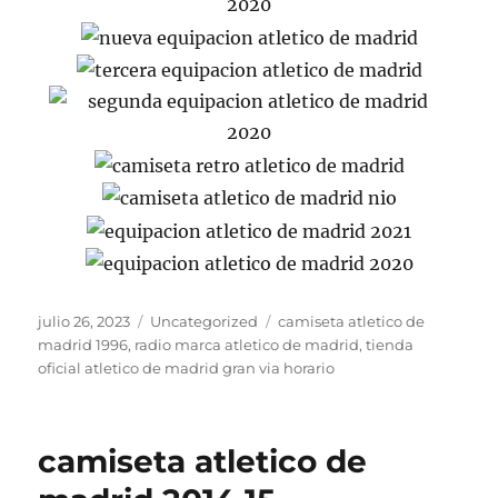
Publicado
Categorías
Etiquetas
julio 26, 2023
Uncategorized
camiseta atletico de
el
madrid 1996
,
radio marca atletico de madrid
,
tienda
oficial atletico de madrid gran via horario
camiseta atletico de