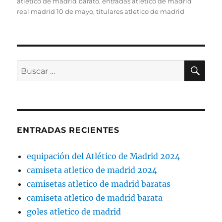
el
atletico de madrid barato
,
entradas atletico de madrid
real madrid 10 de mayo
,
titulares atletico de madrid
BU
Buscar
por:
ENTRADAS RECIENTES
equipación del Atlético de Madrid 2024
camiseta atletico de madrid 2024
camisetas atletico de madrid baratas
camiseta atletico de madrid barata
goles atletico de madrid