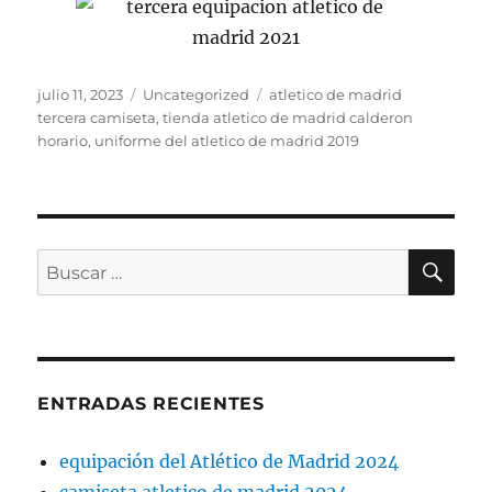
Publicado
Categorías
Etiquetas
julio 11, 2023
Uncategorized
atletico de madrid
el
tercera camiseta
,
tienda atletico de madrid calderon
horario
,
uniforme del atletico de madrid 2019
BU
Buscar
por:
ENTRADAS RECIENTES
equipación del Atlético de Madrid 2024
camiseta atletico de madrid 2024