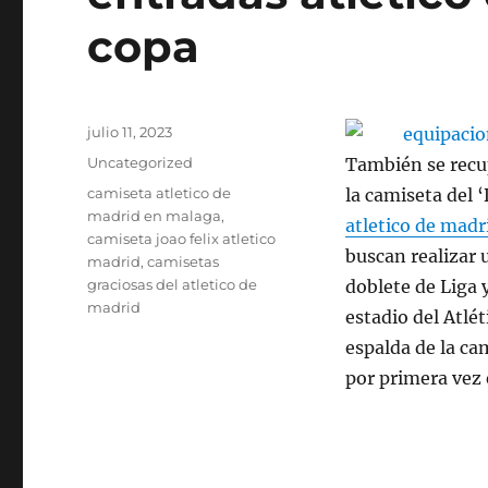
copa
Publicado
julio 11, 2023
el
Categorías
Uncategorized
También se recu
Etiquetas
camiseta atletico de
la camiseta del 
madrid en malaga
,
atletico de madr
camiseta joao felix atletico
buscan realizar 
madrid
,
camisetas
graciosas del atletico de
doblete de Liga 
madrid
estadio del Atlé
espalda de la ca
por primera vez e