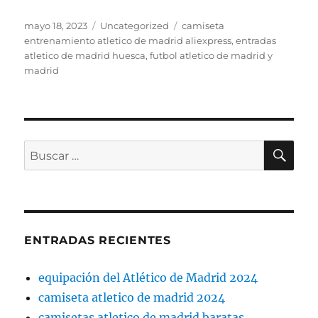
Publicado
Categorías
Etiquetas
mayo 18, 2023
Uncategorized
camiseta
el
entrenamiento atletico de madrid aliexpress
,
entradas
atletico de madrid huesca
,
futbol atletico de madrid y
madrid
BU
Buscar
por:
ENTRADAS RECIENTES
equipación del Atlético de Madrid 2024
camiseta atletico de madrid 2024
camisetas atletico de madrid baratas