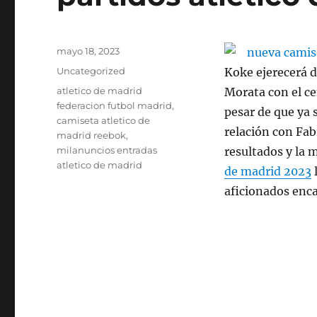
Publicado
mayo 18, 2023
el
Categorías
Uncategorized
Koke ejerecerá d
Etiquetas
atletico de madrid
Morata con el ce
federacion futbol madrid
,
pesar de que ya 
camiseta atletico de
relación con Fab
madrid reebok
,
milanuncios entradas
resultados y la 
atletico de madrid
de madrid 2023
l
aficionados enc