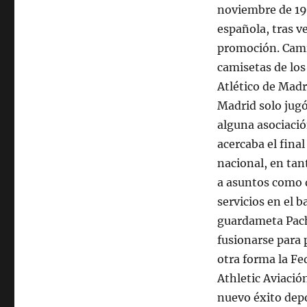
noviembre de 193
española, tras ve
promoción. Cami
camisetas de los
Atlético de Madri
Madrid solo jugó
alguna asociació
acercaba el final
nacional, en tan
a asuntos como d
servicios en el b
guardameta Pache
fusionarse para 
otra forma la Fed
Athletic Aviació
nuevo éxito depo