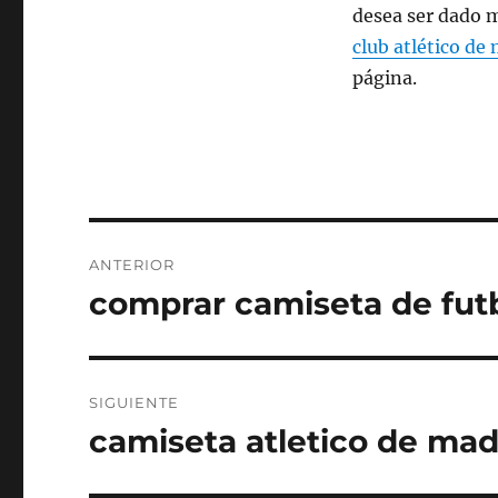
desea ser dado 
club atlético de
página.
Navegación
ANTERIOR
de
comprar camiseta de futb
Entrada
anterior:
entradas
SIGUIENTE
camiseta atletico de mad
Entrada
siguiente: