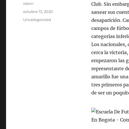
Autor
istern
Club. Sin embar
Publicado
octubre 13, 2020
sanear sus cuent
el
Categorías
Uncategorized
desaparición. Ca
campos de fútbol
categorías infer
Los nacionales,
cerca la victori
empezaron las g
representante del
amarillo fue una
tres primeros pa
de ser un poquit