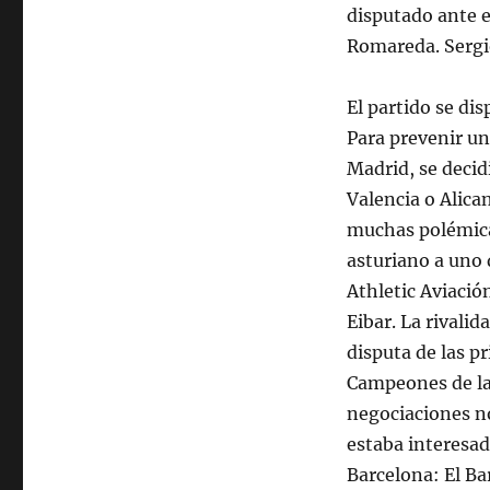
disputado ante e
Romareda. Sergio
El partido se di
Para prevenir un
Madrid, se decid
Valencia o Alica
muchas polémicas
asturiano a uno 
Athletic Aviació
Eibar. La rivali
disputa de las p
Campeones de la
negociaciones no
estaba interesad
Barcelona: El B