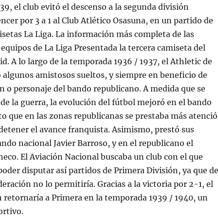
9, el club evitó el descenso a la segunda división
ncer por 3 a 1 al Club Atlético Osasuna, en un partido de
setas La Liga. La información más completa de las
 equipos de La Liga Presentada la tercera camiseta del
d. A lo largo de la temporada 1936 / 1937, el Athletic de
 algunos amistosos sueltos, y siempre en beneficio de
n o personaje del bando republicano. A medida que se
 de la guerra, la evolución del fútbol mejoró en el bando
to que en las zonas republicanas se prestaba más atenci
etener el avance franquista. Asimismo, prestó sus
ando nacional Javier Barroso, y en el republicano el
co. El Aviación Nacional buscaba un club con el que
poder disputar así partidos de Primera División, ya que d
eración no lo permitiría. Gracias a la victoria por 2-1, el
n retornaría a Primera en la temporada 1939 / 1940, un
rtivo.