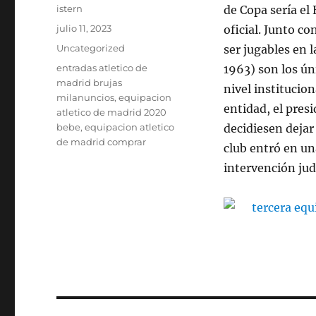
Autor
istern
de Copa sería el
Publicado
julio 11, 2023
oficial. Junto c
el
Categorías
Uncategorized
ser jugables en l
Etiquetas
entradas atletico de
1963) son los ún
madrid brujas
nivel institucion
milanuncios
,
equipacion
entidad, el pre
atletico de madrid 2020
bebe
,
equipacion atletico
decidiesen dejar
de madrid comprar
club entró en un
intervención jud
Navegación