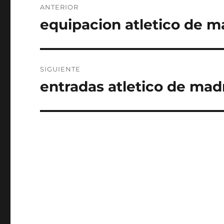
ANTERIOR
de
equipacion atletico de m
Entrada
anterior:
entradas
SIGUIENTE
entradas atletico de mad
Entrada
siguiente: