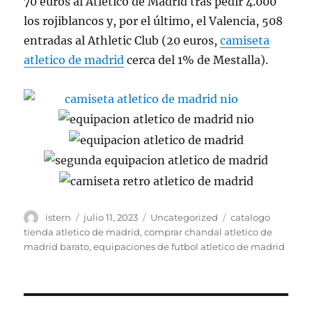
70 euros al Atlético de Madrid tras pedir 4.000
los rojiblancos y, por el último, el Valencia, 508
entradas al Athletic Club (20 euros,
camiseta
atletico de madrid
cerca del 1% de Mestalla).
Autor
Publicado
Categorías
Etiquetas
istern
julio 11, 2023
Uncategorized
catalogo
el
tienda atletico de madrid
,
comprar chandal atletico de
madrid barato
,
equipaciones de futbol atletico de madrid
Navegación