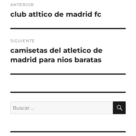
ANTERIOR
de
club atltico de madrid fc
Entrada
anterior:
entradas
SIGUIENTE
camisetas del atletico de
Entrada
siguiente:
madrid para nios baratas
BU
Buscar
por: