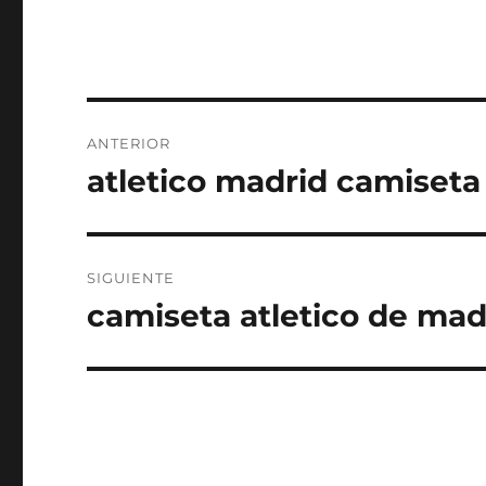
Navegación
ANTERIOR
de
atletico madrid camiseta
Entrada
anterior:
entradas
SIGUIENTE
camiseta atletico de ma
Entrada
siguiente: