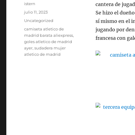
Autor
istern
cantera de jugad
Publicado
julio 11, 2023
Se hizo el dueño
el
Categorías
Uncategorized
sí mismo en el i
Etiquetas
camiseta atletico de
jugando por dent
madrid barata aliexpress
,
francesa con gal
goles atletico de madrid
ayer
,
sudadera mujer
atletico de madrid