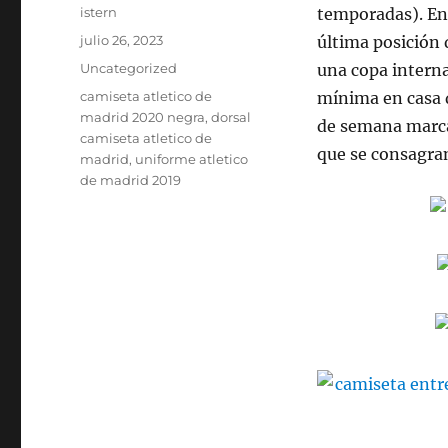
Autor
istern
temporadas). En
Publicado
julio 26, 2023
última posición
el
Categorías
Uncategorized
una copa internac
Etiquetas
camiseta atletico de
mínima en casa 
madrid 2020 negra
,
dorsal
de semana marca 
camiseta atletico de
que se consagra
madrid
,
uniforme atletico
de madrid 2019