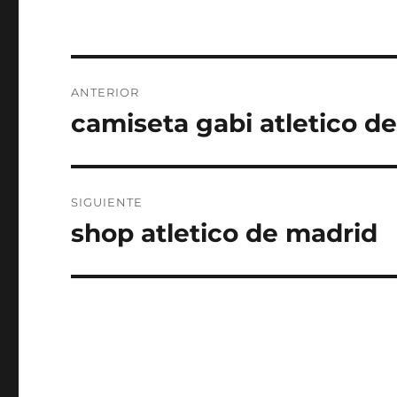
Navegación
ANTERIOR
de
camiseta gabi atletico d
Entrada
anterior:
entradas
SIGUIENTE
shop atletico de madrid
Entrada
siguiente: