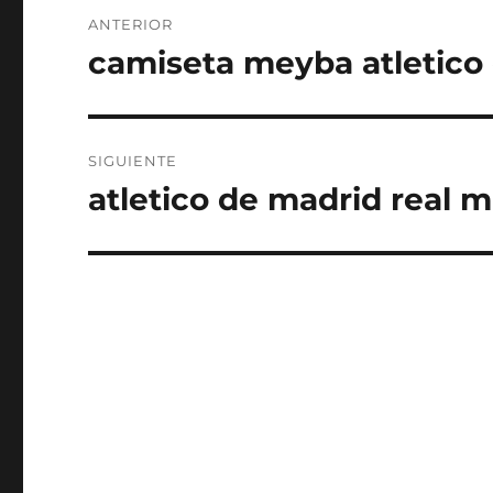
Navegación
ANTERIOR
de
camiseta meyba atletico
Entrada
anterior:
entradas
SIGUIENTE
atletico de madrid real 
Entrada
siguiente: