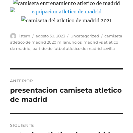
Autor
Publicado
Categorías
Etiquetas
istern
agosto 30, 2023
Uncategorized
camiseta
el
atletico de madrid 2020 milanuncios
,
madrid vs atletico
de madrid
,
partido de futbol atletico de madrid sevilla
Navegación
ANTERIOR
de
presentacion camiseta atletico
Entrada
anterior:
de madrid
entradas
SIGUIENTE