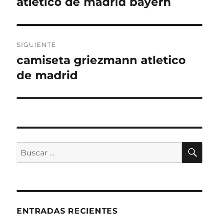
atletico de madrid bayern
Entrada
anterior:
entradas
SIGUIENTE
camiseta griezmann atletico
Entrada
siguiente:
de madrid
BU
Buscar
por:
ENTRADAS RECIENTES