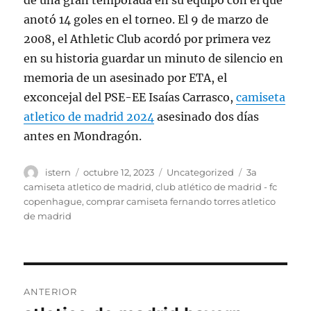
de una gran temporada en su equipo con el que
anotó 14 goles en el torneo. El 9 de marzo de
2008, el Athletic Club acordó por primera vez
en su historia guardar un minuto de silencio en
memoria de un asesinado por ETA, el
exconcejal del PSE-EE Isaías Carrasco,
camiseta
atletico de madrid 2024
asesinado dos días
antes en Mondragón.
Autor
Publicado
Categorías
Etiquetas
istern
octubre 12, 2023
Uncategorized
3a
el
camiseta atletico de madrid
,
club atlético de madrid - fc
copenhague
,
comprar camiseta fernando torres atletico
de madrid
Navegación
ANTERIOR
de