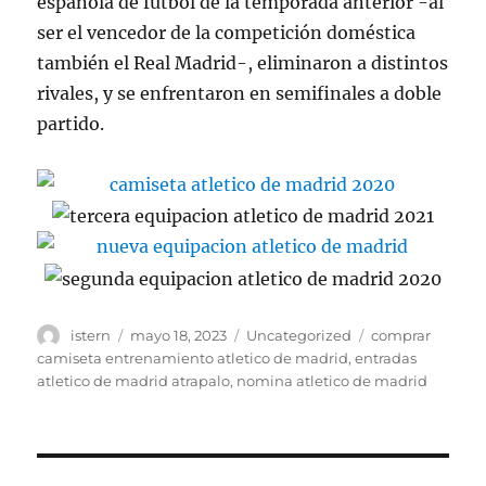
española de fútbol de la temporada anterior -al
ser el vencedor de la competición doméstica
también el Real Madrid-, eliminaron a distintos
rivales, y se enfrentaron en semifinales a doble
partido.
Autor
Publicado
Categorías
Etiquetas
istern
mayo 18, 2023
Uncategorized
comprar
el
camiseta entrenamiento atletico de madrid
,
entradas
atletico de madrid atrapalo
,
nomina atletico de madrid
Navegación