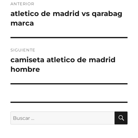
ANTERIOR
de
atletico de madrid vs qarabag
Entrada
anterior:
marca
entradas
SIGUIENTE
camiseta atletico de madrid
Entrada
siguiente:
hombre
BU
Buscar
por: