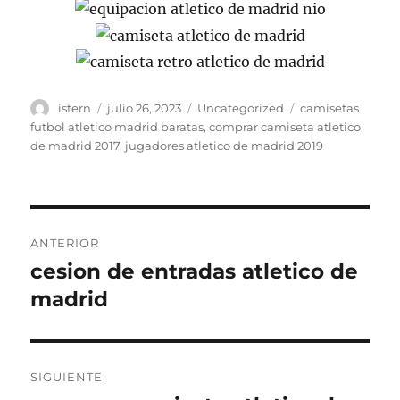
Autor
Publicado
Categorías
Etiquetas
istern
julio 26, 2023
Uncategorized
camisetas
el
futbol atletico madrid baratas
,
comprar camiseta atletico
de madrid 2017
,
jugadores atletico de madrid 2019
Navegación
ANTERIOR
de
cesion de entradas atletico de
Entrada
anterior:
madrid
entradas
SIGUIENTE