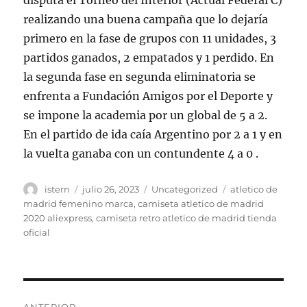
disputa el Torneo del Interior (Actual Federal C)
realizando una buena campaña que lo dejaría
primero en la fase de grupos con 11 unidades, 3
partidos ganados, 2 empatados y 1 perdido. En
la segunda fase en segunda eliminatoria se
enfrenta a Fundación Amigos por el Deporte y
se impone la academia por un global de 5 a 2.
En el partido de ida caía Argentino por 2 a 1 y en
la vuelta ganaba con un contundente 4 a 0 .
Autor
Publicado
Categorías
Etiquetas
istern
julio 26, 2023
Uncategorized
atletico de
el
madrid femenino marca
,
camiseta atletico de madrid
2020 aliexpress
,
camiseta retro atletico de madrid tienda
oficial
Navegación