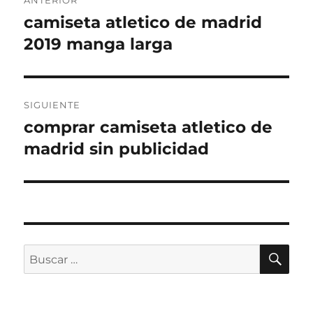
ANTERIOR
de
camiseta atletico de madrid
Entrada
anterior:
2019 manga larga
entradas
SIGUIENTE
comprar camiseta atletico de
Entrada
siguiente:
madrid sin publicidad
BU
Buscar
por: