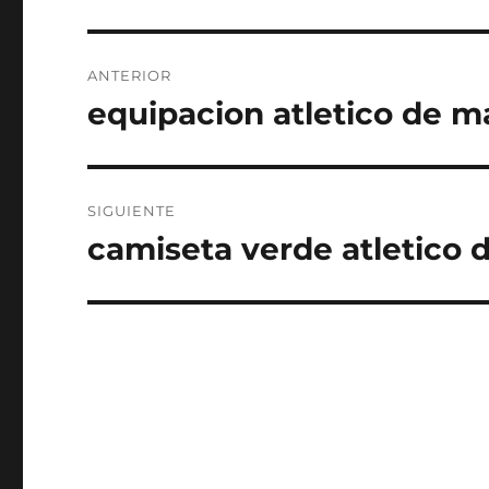
Navegación
ANTERIOR
de
equipacion atletico de ma
Entrada
anterior:
entradas
SIGUIENTE
camiseta verde atletico 
Entrada
siguiente: