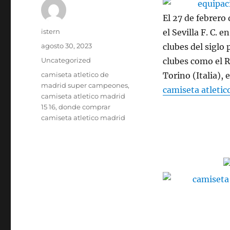
El 27 de febrero
Autor
istern
el Sevilla F. C. 
Publicado
agosto 30, 2023
clubes del siglo
el
Categorías
Uncategorized
clubes como el R
Etiquetas
camiseta atletico de
Torino (Italia),
madrid super campeones
,
camiseta atleti
camiseta atletico madrid
15 16
,
donde comprar
camiseta atletico madrid