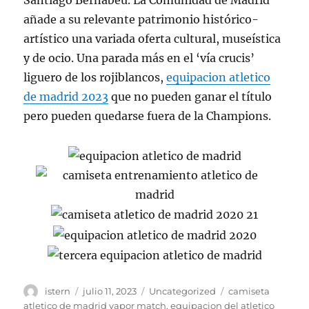
Santiago Bernabéu. La Comunidad de Madrid
añade a su relevante patrimonio histórico-
artístico una variada oferta cultural, museística
y de ocio. Una parada más en el ‘vía crucis’
liguero de los rojiblancos,
equipacion atletico
de madrid 2023
que no pueden ganar el título
pero pueden quedarse fuera de la Champions.
Autor
Publicado
Categorías
Etiquetas
istern
julio 11, 2023
Uncategorized
camiseta
el
atletico de madrid vapor match
,
equipacion del atletico