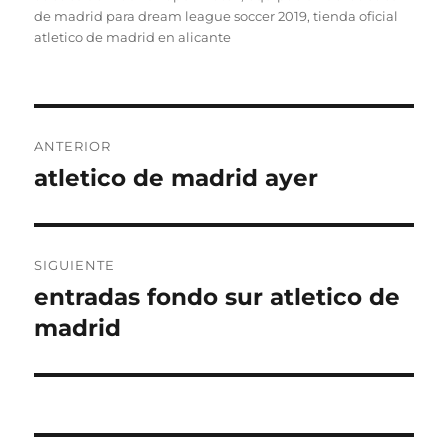
de madrid para dream league soccer 2019
,
tienda oficial
atletico de madrid en alicante
Navegación
ANTERIOR
de
atletico de madrid ayer
Entrada
anterior:
entradas
SIGUIENTE
entradas fondo sur atletico de
Entrada
siguiente:
madrid