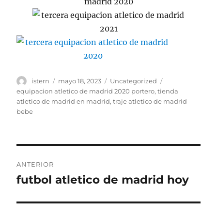
Autor
Publicado
Categorías
Etiquetas
istern
mayo 18, 2023
Uncategorized
el
equipacion atletico de madrid 2020 portero
,
tienda
atletico de madrid en madrid
,
traje atletico de madrid
bebe
Navegación
ANTERIOR
de
futbol atletico de madrid hoy
Entrada
anterior:
entradas