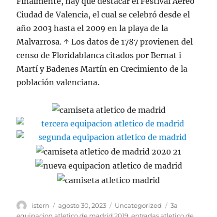
Finalmente, hay que destacar el Festival Aéreo
Ciudad de Valencia, el cual se celebró desde el
año 2003 hasta el 2009 en la playa de la
Malvarrosa. ↑ Los datos de 1787 provienen del
censo de Floridablanca citados por Bernat i
Martí y Badenes Martín en Crecimiento de la
población valenciana.
Autor
Publicado
Categorías
Etiquetas
istern
agosto 30, 2023
Uncategorized
3a
el
equipacion atletico de madrid 2019
,
entradas atletico de