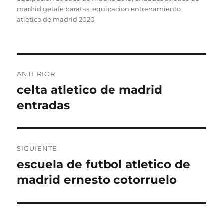
madrid getafe baratas
,
equipacion entrenamiento
atletico de madrid 2020
Navegación
ANTERIOR
de
celta atletico de madrid
Entrada
anterior:
entradas
entradas
SIGUIENTE
escuela de futbol atletico de
Entrada
siguiente:
madrid ernesto cotorruelo