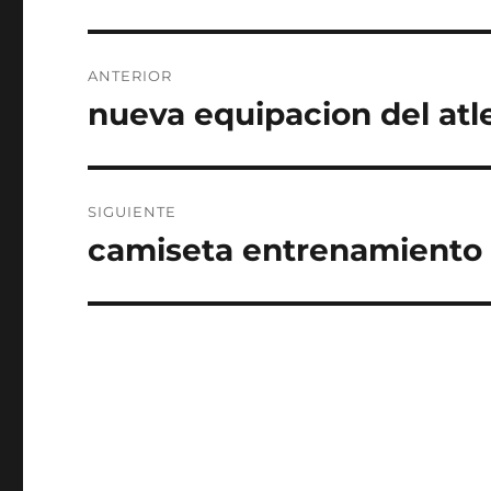
Navegación
ANTERIOR
de
nueva equipacion del atl
Entrada
anterior:
entradas
SIGUIENTE
camiseta entrenamiento 
Entrada
siguiente: