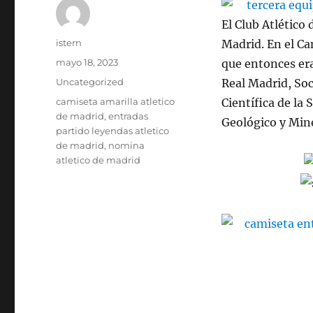
El Club Atlético 
Autor
istern
Madrid. En el C
Publicado
mayo 18, 2023
que entonces era
el
Categorías
Uncategorized
Real Madrid, So
Etiquetas
camiseta amarilla atletico
Científica de la
de madrid
,
entradas
Geológico y Min
partido leyendas atletico
de madrid
,
nomina
atletico de madrid