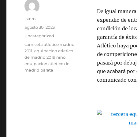
De igual manera
Autor
istern
expendio de entr
Publicado
agosto 30, 2023
condición de loc
el
Categorías
Uncategorized
garantía de éxit
Etiquetas
camiseta atletico madrid
Atlético haya po
2011
,
equipacion atletico
de competiciones
de madrid 2019 niño
,
pasará por debaj
equipacion atletico de
madrid barata
que acabará por
comunicado con 