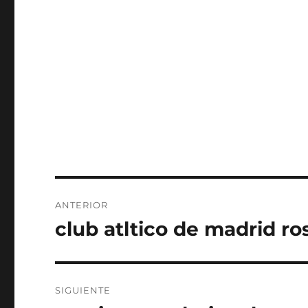
Navegación
ANTERIOR
de
club atltico de madrid ro
Entrada
anterior:
entradas
SIGUIENTE