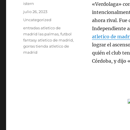
Autor
istern
«Verdolaga» con
Publicado
julio 26, 2023
intencionalmente
el
Categorías
Uncategorized
ahora rival. Fue
Etiquetas
entradas atletico de
Independiente al
madrid las palmas
,
futbol
atletico de madr
fantasy atletico de madrid
,
lograr el ascens
gorras tienda atletico de
madrid
quién el club te
Córdoba, y dijo 