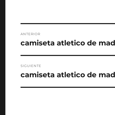
Navegación
ANTERIOR
de
camiseta atletico de mad
Entrada
anterior:
entradas
SIGUIENTE
camiseta atletico de madr
Entrada
siguiente: