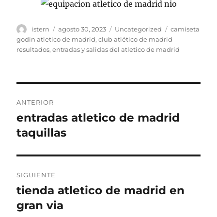
Autor
Publicado
Categorías
Etiquetas
istern
agosto 30, 2023
Uncategorized
camiseta
el
godin atletico de madrid
,
club atlético de madrid
resultados
,
entradas y salidas del atletico de madrid
Navegación
ANTERIOR
de
entradas atletico de madrid
Entrada
anterior:
taquillas
entradas
SIGUIENTE
tienda atletico de madrid en
Entrada
siguiente:
gran via