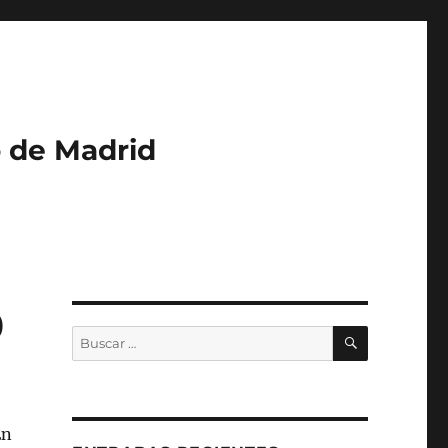
o de Madrid
0
BUSCAR
Buscar
por:
En