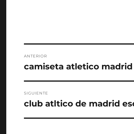
Navegación
ANTERIOR
de
camiseta atletico madrid
Entrada
anterior:
entradas
SIGUIENTE
club atltico de madrid e
Entrada
siguiente: