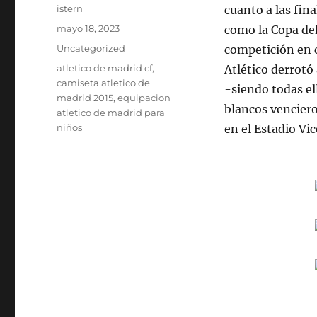
Autor
istern
cuanto a las fi
Publicado
mayo 18, 2023
como la Copa del
el
Categorías
Uncategorized
competición en c
Etiquetas
atletico de madrid cf
,
Atlético derrotó
camiseta atletico de
-siendo todas el
madrid 2015
,
equipacion
blancos vencier
atletico de madrid para
niños
en el Estadio Vi