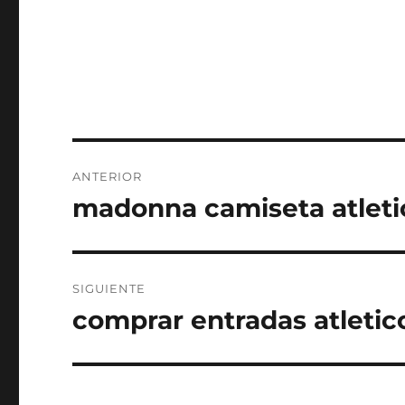
Navegación
ANTERIOR
de
madonna camiseta atleti
Entrada
anterior:
entradas
SIGUIENTE
comprar entradas atletic
Entrada
siguiente: