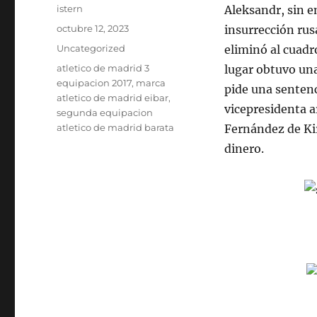
Autor
istern
Aleksandr, sin e
Publicado
octubre 12, 2023
insurrección rus
el
Categorías
Uncategorized
eliminó al cuadro
Etiquetas
atletico de madrid 3
lugar obtuvo una 
equipacion 2017
,
marca
pide una sentenci
atletico de madrid eibar
,
vicepresidenta 
segunda equipacion
atletico de madrid barata
Fernández de Kir
dinero.