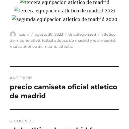
Autor
Publicado
Categorías
Etiquetas
istern
agosto 30, 2023
Uncategorized
atletico
el
de madrid atleti
,
futbol atletico de madrid y real madrid
,
marca atletico de madrid athletic
Navegación
ANTERIOR
de
precio camiseta oficial atletico
Entrada
anterior:
de madrid
entradas
SIGUIENTE