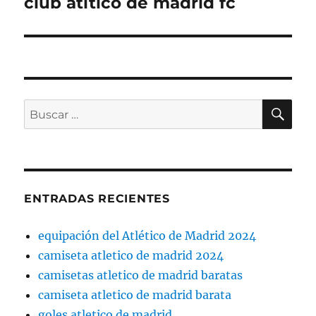
club atltico de madrid fc
Entrada
siguiente:
BU
Buscar
por:
ENTRADAS RECIENTES
equipación del Atlético de Madrid 2024
camiseta atletico de madrid 2024
camisetas atletico de madrid baratas
camiseta atletico de madrid barata
goles atletico de madrid