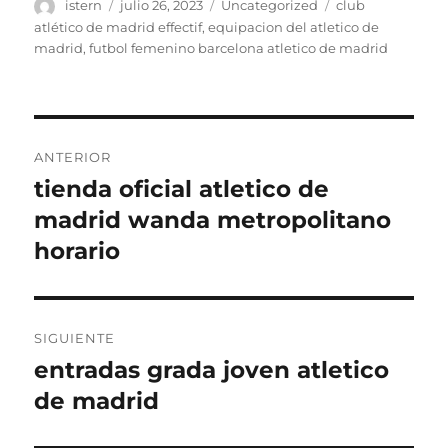
Autor
Publicado
Categorías
Etiquetas
istern
julio 26, 2023
Uncategorized
club
el
atlético de madrid effectif
,
equipacion del atletico de
madrid
,
futbol femenino barcelona atletico de madrid
Navegación
ANTERIOR
de
tienda oficial atletico de
Entrada
anterior:
madrid wanda metropolitano
entradas
horario
SIGUIENTE
entradas grada joven atletico
Entrada
siguiente:
de madrid