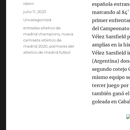
Autor
istern
española entran
Publicado
julio 11, 2023
marcando al 84′ 
el
Categorías
Uncategorized
primer enfrentam
Etiquetas
entradas atletico de
del Campeonato d
madrid champions
,
nueva
Vélez Sarsfield 
camiseta atletico de
amplias en la hi
madrid 2020
,
palmares del
atletico de madrid futbol
Vélez Sarsfield 
(Argentina) dond
segundo cotejo 
mismo equipo se 
tercer juego po
también ganó el 
goleada en Cabal