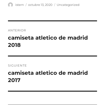
Autor
Publicado
Categorías
istern
octubre 13, 2020
Uncategorized
el
Navegación
ANTERIOR
de
camiseta atletico de madrid
Entrada
anterior:
2018
entradas
SIGUIENTE
camiseta atletico de madrid
Entrada
siguiente:
2017