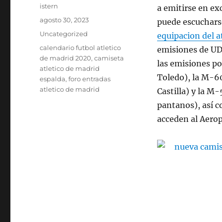
Autor
istern
a emitirse en ex
Publicado
agosto 30, 2023
puede escucharse 
el
Categorías
Uncategorized
equipacion del a
Etiquetas
calendario futbol atletico
emisiones de UD
de madrid 2020
,
camiseta
las emisiones po
atletico de madrid
Toledo), la M-6
espalda
,
foro entradas
atletico de madrid
Castilla) y la M
pantanos), así c
acceden al Aerop