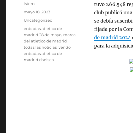
Autor
istern
tuvo 266.548 reg
Publicado
mayo 18, 2023
club publicó una 
el
Categorías
Uncategorized
se debía suscribi
Etiquetas
entradas atletico de
fijada por la Co
madrid 28 de mayo
,
marca
de madrid 2024
del atletico de madrid
para la adquisic
todas las noticias
,
vendo
entradas atletico de
madrid chelsea