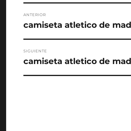
Navegación
ANTERIOR
de
camiseta atletico de mad
Entrada
anterior:
entradas
SIGUIENTE
camiseta atletico de mad
Entrada
siguiente: