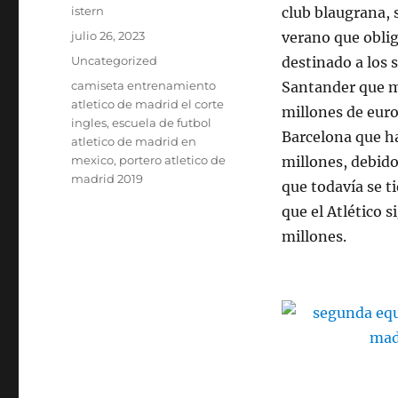
Autor
istern
club blaugrana, 
Publicado
julio 26, 2023
verano que oblig
el
Categorías
Uncategorized
destinado a los 
Etiquetas
camiseta entrenamiento
Santander que m
atletico de madrid el corte
millones de euro
ingles
,
escuela de futbol
Barcelona que h
atletico de madrid en
mexico
,
portero atletico de
millones, debido
madrid 2019
que todavía se t
que el Atlético 
millones.